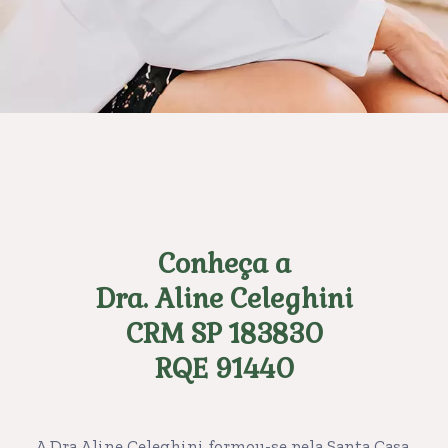
Conheça a
Dra. Aline Celeghini
CRM SP 183830
RQE 91440
A Dra Aline Celeghini formou-se pela Santa Casa