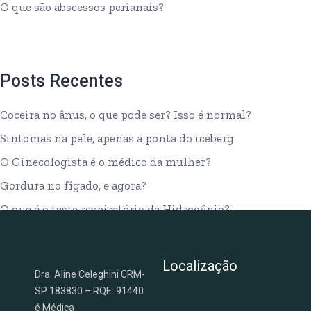
O que são abscessos perianais?
Posts Recentes
Coceira no ânus, o que pode ser? Isso é normal?
Sintomas na pele, apenas a ponta do iceberg
O Ginecologista é o médico da mulher?
Gordura no fígado, e agora?
O que é o teste respiratório de Hidrogênio?
Localização
Dra. Aline Celeghini CRM-
SP 183830 – RQE: 91440
é Médica